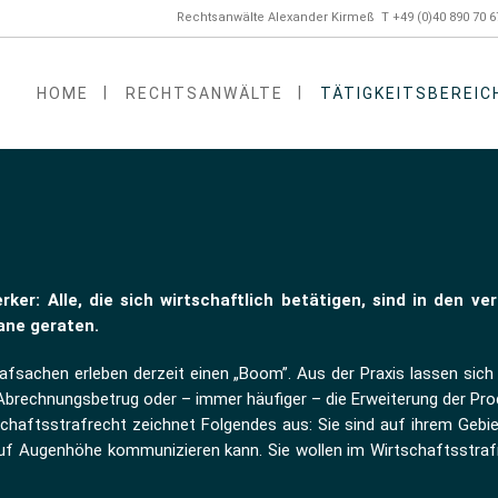
Rechtsanwälte Alexander Kirmeß T +49 (0)40 890 70 
HOME
RECHTSANWÄLTE
TÄTIGKEITSBEREIC
ker: Alle, die sich wirtschaftlich betätigen, sind in den
ane geraten.
fsachen erleben derzeit einen „Boom”. Aus der Praxis lassen sich 
Abrechnungsbetrug oder – immer häufiger – die Erweiterung der Pro
haftsstrafrecht zeichnet Folgendes aus: Sie sind auf ihrem Gebiet
en auf Augenhöhe kommunizieren kann. Sie wollen im Wirtschaftsstr