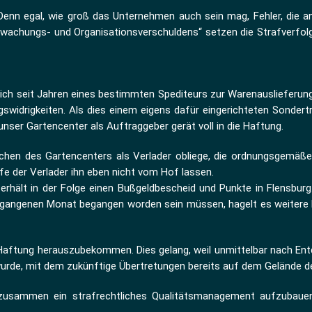
 Denn egal, wie groß das Unternehmen auch sein mag, Fehler, die 
rwachungs- und Organisationsverschuldens“ setzen die Strafverfol
sich seit Jahren eines bestimmten Spediteurs zur Warenauslieferun
drigkeiten. Als dies einem eigens dafür eingerichteten Sondertrupp
unser Gartencenter als Auftraggeber gerät voll in die Haftung.
ichen des Gartencenters als Verlader obliege, die ordnungsgemäß
fe der Verlader ihn eben nicht vom Hof lassen.
rhält in der Folge einen Bußgeldbescheid und Punkte in Flensbur
ergangenen Monat begangen worden sein müssen, hagelt es weitere 
 Haftung herauszubekommen. Dies gelang, weil unmittelbar nach Ent
rde, mit dem zukünftige Übertretungen bereits auf dem Gelände d
s zusammen ein strafrechtliches Qualitätsmanagement aufzubaue