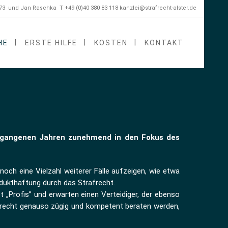
673 und Jan Raschka T +49 (0)40 380 83 118
kanzlei@strafrecht-alster.de
HE
ERSTE HILFE
KOSTEN
KONTAKT
 vergangenen Jahren zunehmend in den Fokus des
noch eine Vielzahl weiterer Fälle aufzeigen, wie etwa
dukthaftung durch das Strafrecht.
 „Profis” und erwarten einen Verteidiger, der ebenso
afrecht genauso zügig und kompetent beraten werden,