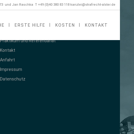
673 und Jan Raschka T +49 (0)40 380 83 118
kanzlei@strafrecht-alster.de
HE
ERSTE HILFE
KOSTEN
KONTAKT
MENÜ
Praktikum und Referendariat
Kontakt
Anfahrt
Impressum
Datenschutz