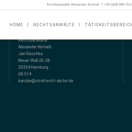
Rechtsanwälte Alexander Kirmeß T +49 (0)40 890 70 
HOME
RECHTSANWÄLTE
TÄTIGKEITSBEREIC
ADRESSE
Rechtsanwälte
Alexander Kirmeß
Jan Raschka
Neuer Wall 26-28
20354 Hamburg
GK 514
kanzlei@strafrecht-alster.de